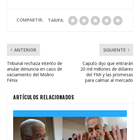
b
er
s
l
p
o
A
ar
o
p
ti
COMPARTIR:
TARIFA:
k
p
r
ANTERIOR
SIGUIENTE
Tribunal rechaza intento de
Caputo dijo que entrarán
anular denuncia en caso de
20 mil millones de dólares
vaciamiento del Molino
del FMI y las promesas
Fénix
para calmar al mercado
ARTÍCULOS RELACIONADOS