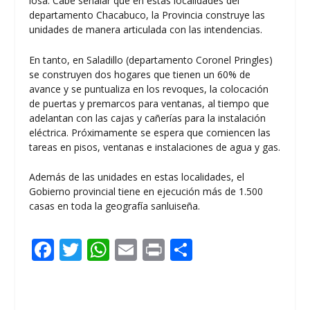
losa. Cabe señalar que en estás localidades del
departamento Chacabuco, la Provincia construye las
unidades de manera articulada con las intendencias.
En tanto, en Saladillo (departamento Coronel Pringles)
se construyen dos hogares que tienen un 60% de
avance y se puntualiza en los revoques, la colocación
de puertas y premarcos para ventanas, al tiempo que
adelantan con las cajas y cañerías para la instalación
eléctrica. Próximamente se espera que comiencen las
tareas en pisos, ventanas e instalaciones de agua y gas.
Además de las unidades en estas localidades, el
Gobierno provincial tiene en ejecución más de 1.500
casas en toda la geografía sanluiseña.
F
T
W
E
Pr
C
ac
w
h
m
in
o
e
itt
at
ai
t
m