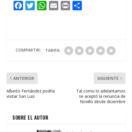
F
T
W
E
Pr
C
ac
w
h
m
in
o
e
itt
at
ai
t
m
b
er
s
l
p
o
A
ar
o
p
ti
COMPARTIR:
TARIFA:
k
p
r
ANTERIOR
SIGUIENTE
Alberto Fernández podría
Tal como lo adelantamos
visitar San Luis
se aceptó la renuncia de
Novillo desde diciembre
SOBRE EL AUTOR