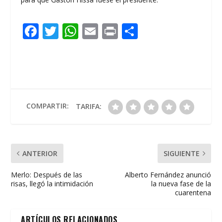
F
T
W
E
Pr
C
ac
w
h
m
in
o
e
itt
at
ai
t
m
b
er
s
l
p
o
A
ar
o
p
ti
COMPARTIR:
TARIFA:
k
p
r
ANTERIOR
SIGUIENTE
Merlo: Después de las
Alberto Fernández anunció
risas, llegó la intimidación
la nueva fase de la
cuarentena
ARTÍCULOS RELACIONADOS