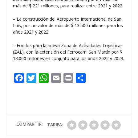
más de $ 221 millones, para realizar entre 2021 y 2022.
– La construcción del Aeropuerto Internacional de San
Luis, por un valor de más de $ 13.500 millones para los
años 2021 y 2022.
– Fondos para la nueva Zona de Actividades Logísticas
(ZAL), con la extensión del Ferrocarril San Martín por $
13.000 millones en conjunto para los años 2022 y 2023.
F
T
W
E
Pr
C
ac
w
h
m
in
o
e
itt
at
ai
t
m
b
er
s
l
p
o
A
ar
o
p
ti
COMPARTIR:
TARIFA:
k
p
r