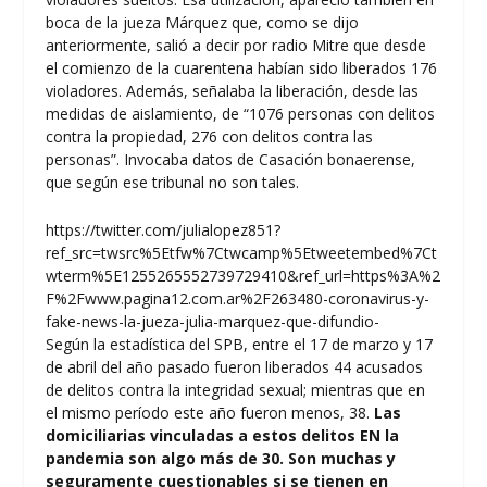
boca de la jueza Márquez que, como se dijo
anteriormente, salió a decir por radio Mitre que desde
el comienzo de la cuarentena habían sido liberados 176
violadores. Además, señalaba la liberación, desde las
medidas de aislamiento, de “1076 personas con delitos
contra la propiedad, 276 con delitos contra las
personas”. Invocaba datos de Casación bonaerense,
que según ese tribunal no son tales.
https://twitter.com/julialopez851?
ref_src=twsrc%5Etfw%7Ctwcamp%5Etweetembed%7Ct
wterm%5E1255265552739729410&ref_url=https%3A%2
F%2Fwww.pagina12.com.ar%2F263480-coronavirus-y-
fake-news-la-jueza-julia-marquez-que-difundio-
Según la estadística del SPB, entre el 17 de marzo y 17
de abril del año pasado fueron liberados 44 acusados
de delitos contra la integridad sexual; mientras que en
el mismo período este año fueron menos, 38.
Las
domiciliarias vinculadas a estos delitos EN la
pandemia son algo más de 30. Son muchas y
seguramente cuestionables si se tienen en