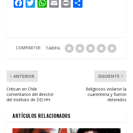
F
T
W
E
Pr
C
ac
w
h
m
in
o
e
itt
at
ai
t
m
b
er
s
l
p
o
A
ar
o
p
ti
COMPARTIR:
TARIFA:
k
p
r
ANTERIOR
SIGUIENTE
Critican en Chile
Religiosos violaron la
comentarios del director
cuarentena y fueron
del Instituto de DD.HH.
detenidos
ARTÍCULOS RELACIONADOS