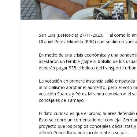
San Luis (LaNoticia) 27-11-2020. Tal como lo an
Otoniel Pérez Miranda (PRO) que se dieron vuelt
En medio de una crisis económica y una pandemia,
asestaron un terrible golpe al bolsillo de los us
deberán pagar $35 el boleto del transporte urban
La votación en primera instancia salió empatada 6
al oficialismo aprobar el aumento, pero el voto n
votación Suarez y Pérez Miranda cambiaron el sen
concejales de Tamayo.
El dato curioso es que el propio Suarez defendió 
Esto se cobró un comentario del concejal German 
proyecto que los propios concejales oficialistas
afirmó Ponce llamando incoherente a su par.