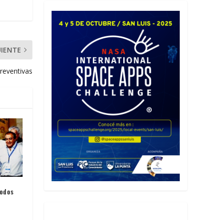
UIENTE
reventivas
todos