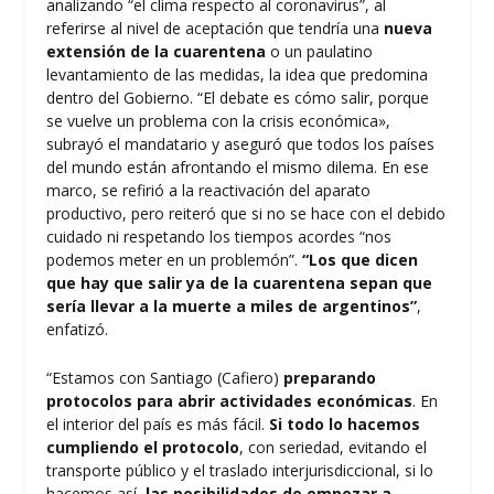
analizando “el clima respecto al coronavirus”, al
referirse al nivel de aceptación que tendría una
nueva
extensión de la cuarentena
o un paulatino
levantamiento de las medidas, la idea que predomina
dentro del Gobierno. “El debate es cómo salir, porque
se vuelve un problema con la crisis económica»,
subrayó el mandatario y aseguró que todos los países
del mundo están afrontando el mismo dilema. En ese
marco, se refirió a la reactivación del aparato
productivo, pero reiteró que si no se hace con el debido
cuidado ni respetando los tiempos acordes “nos
podemos meter en un problemón”.
“Los que dicen
que hay que salir ya de la cuarentena sepan que
sería llevar a la muerte a miles de argentinos”
,
enfatizó.
“Estamos con Santiago (Cafiero)
preparando
protocolos para abrir actividades económicas
. En
el interior del país es más fácil.
Si todo lo hacemos
cumpliendo el protocolo
, con seriedad, evitando el
transporte público y el traslado interjurisdiccional, si lo
hacemos así,
las posibilidades de empezar a