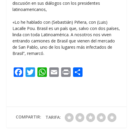
discusión en sus diálogos con los presidentes
latinoamericanos,
«Lo he hablado con (Sebastián) Piñera, con (Luis)
Lacalle Pou. Brasil es un país que, salvo con dos países,
linda con toda Latinoamérica. A nosotros nos viven
entrando camiones de Brasil que vienen del mercado
de San Pablo, uno de los lugares más infectados de
Brasil”, remarcó.
F
T
W
E
Pr
C
ac
w
h
m
in
o
e
itt
at
ai
t
m
b
er
s
l
p
o
A
ar
o
p
ti
COMPARTIR:
TARIFA:
k
p
r