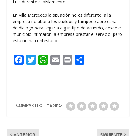
Luis durante el aislamiento.
En Villa Mercedes la situación no es diferente, a la
empresa no abona los sueldos y tampoco abre canal
de dialogo para llegar a algún tipo de acuerdo, desde el
municipio intimaron la empresa prestar el servicio, pero
esta no ha contestado.
F
T
W
E
Pr
C
ac
w
h
m
in
o
e
itt
at
ai
t
m
b
er
s
l
p
o
A
ar
o
p
ti
COMPARTIR:
TARIFA:
k
p
r
ANTERIOR
SIGUIENTE