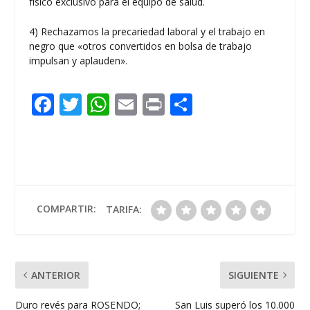
físico exclusivo para el equipo de salud.
4) Rechazamos la precariedad laboral y el trabajo en
negro que «otros convertidos en bolsa de trabajo
impulsan y aplauden».
F
T
W
E
Pr
C
ac
w
h
m
in
o
e
itt
at
ai
t
m
b
er
s
l
p
o
A
ar
o
p
ti
COMPARTIR:
TARIFA:
k
p
r
ANTERIOR
SIGUIENTE
Duro revés para ROSENDO;
San Luis superó los 10.000