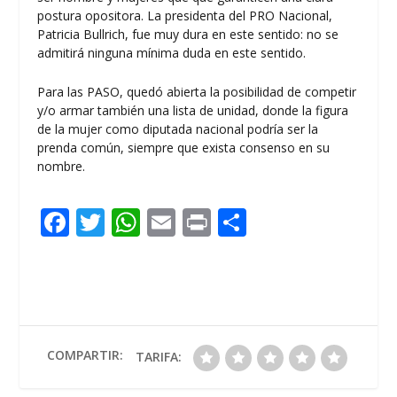
postura opositora. La presidenta del PRO Nacional,
Patricia Bullrich, fue muy dura en este sentido: no se
admitirá ninguna mínima duda en este sentido.
Para las PASO, quedó abierta la posibilidad de competir
y/o armar también una lista de unidad, donde la figura
de la mujer como diputada nacional podría ser la
prenda común, siempre que exista consenso en su
nombre.
F
T
W
E
Pr
C
ac
w
h
m
in
o
e
itt
at
ai
t
m
b
er
s
l
p
o
A
ar
o
p
ti
COMPARTIR:
TARIFA:
k
p
r