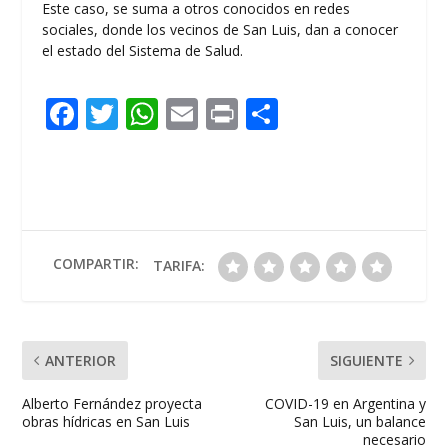
Este caso, se suma a otros conocidos en redes
sociales, donde los vecinos de San Luis, dan a conocer
el estado del Sistema de Salud.
F
T
W
E
Pr
C
ac
w
h
m
in
o
e
itt
at
ai
t
m
b
er
s
l
p
o
A
ar
o
p
ti
COMPARTIR:
TARIFA:
k
p
r
ANTERIOR
SIGUIENTE
Alberto Fernández proyecta
COVID-19 en Argentina y
obras hídricas en San Luis
San Luis, un balance
necesario