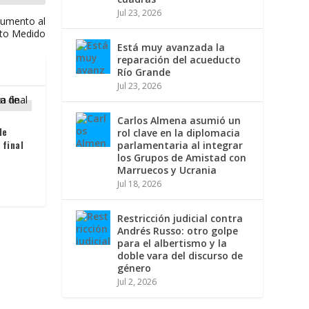
Jul 23, 2026
aumento al
nto Medido
Está muy avanzada la
reparación del acueducto
Río Grande
Jul 23, 2026
Carlos Almena asumió un
de
rol clave en la diplomacia
 final
parlamentaria al integrar
los Grupos de Amistad con
Marruecos y Ucrania
Jul 18, 2026
Restricción judicial contra
Andrés Russo: otro golpe
para el albertismo y la
doble vara del discurso de
género
Jul 2, 2026