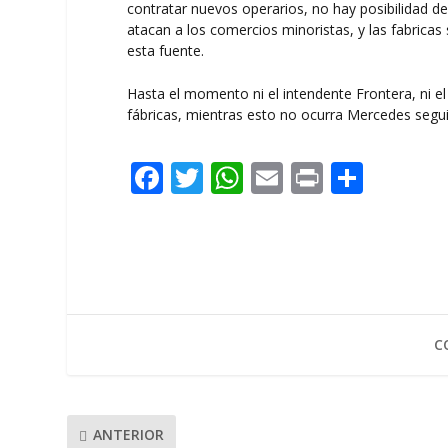
contratar nuevos operarios, no hay posibilidad de
atacan a los comercios minoristas, y las fabricas
esta fuente.
Hasta el momento ni el intendente Frontera, ni el
fábricas, mientras esto no ocurra Mercedes segu
F
T
W
E
Pr
C
ac
w
h
m
in
o
e
itt
at
ai
t
m
b
er
s
l
p
o
A
ar
o
p
ti
C
k
p
r
ANTERIOR