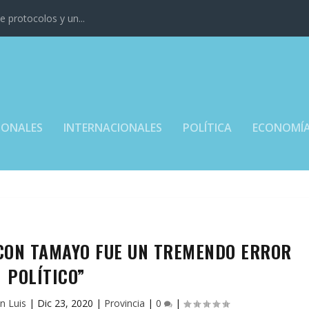
 protocolos y un...
IONALES
INTERNACIONALES
POLÍTICA
ECONOMÍ
 CON TAMAYO FUE UN TREMENDO ERROR
POLÍTICO”
n Luis
|
Dic 23, 2020
|
Provincia
|
0
|