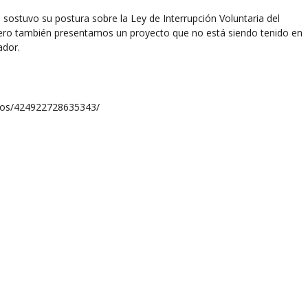
co, sostuvo su postura sobre la Ley de Interrupción Voluntaria del
pero también presentamos un proyecto que no está siendo tenido en
ador.
deos/424922728635343/