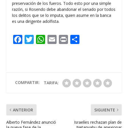
preservación de los fueros. Todo esto por una simple
razón, si Rosendo debe abandonar el senado por todos
los delitos que se lo imputa, quien asume en la banca
es una dirigente adolfista.
F
T
W
E
Pr
C
ac
w
h
m
in
o
e
itt
at
ai
t
m
b
er
s
l
p
o
A
ar
o
p
ti
COMPARTIR:
TARIFA:
k
p
r
ANTERIOR
SIGUIENTE
Alberto Fernández anunció
Israelíes rechazan plan de
la nueva fase de la
Netanyahu de anexionar