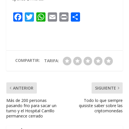
F
T
W
E
Pr
C
ac
w
h
m
in
o
e
itt
at
ai
t
m
b
er
s
l
p
o
A
ar
o
p
ti
COMPARTIR:
TARIFA:
k
p
r
ANTERIOR
SIGUIENTE
Más de 200 personas
Todo lo que siempre
pasando frio para sacar un
quisiste saber sobre las
turno y el Hospital Carrillo
criptomonedas
permanece cerrado