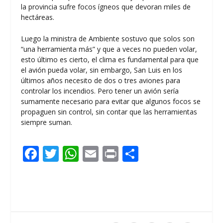
la provincia sufre focos ígneos que devoran miles de
hectáreas.
Luego la ministra de Ambiente sostuvo que solos son
“una herramienta más” y que a veces no pueden volar,
esto último es cierto, el clima es fundamental para que
el avión pueda volar, sin embargo, San Luis en los
últimos años necesito de dos o tres aviones para
controlar los incendios. Pero tener un avión sería
sumamente necesario para evitar que algunos focos se
propaguen sin control, sin contar que las herramientas
siempre suman.
F
T
W
E
Pr
C
ac
w
h
m
in
o
e
itt
at
ai
t
m
b
er
s
l
p
o
A
ar