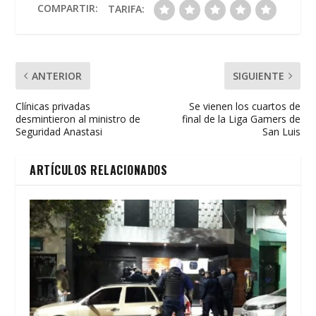
o
p
ti
COMPARTIR:
TARIFA:
k
p
r
ANTERIOR
SIGUIENTE
Clínicas privadas
Se vienen los cuartos de
desmintieron al ministro de
final de la Liga Gamers de
Seguridad Anastasi
San Luis
ARTÍCULOS RELACIONADOS