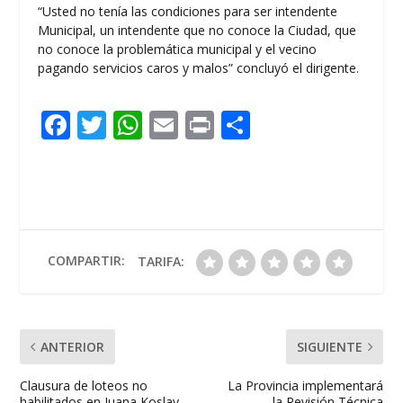
“Usted no tenía las condiciones para ser intendente
Municipal, un intendente que no conoce la Ciudad, que
no conoce la problemática municipal y el vecino
pagando servicios caros y malos” concluyó el dirigente.
F
T
W
E
Pr
C
ac
w
h
m
in
o
e
itt
at
ai
t
m
b
er
s
l
p
o
A
ar
o
p
ti
COMPARTIR:
TARIFA:
k
p
r
ANTERIOR
SIGUIENTE
Clausura de loteos no
La Provincia implementará
habilitados en Juana Koslay
la Revisión Técnica