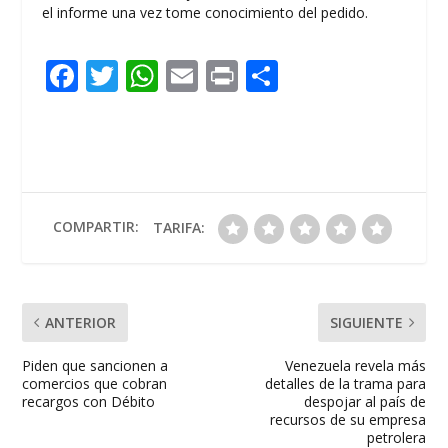
el informe una vez tome conocimiento del pedido.
F
T
W
E
Pr
C
ac
w
h
m
in
o
e
itt
at
ai
t
m
b
er
s
l
p
o
A
ar
o
p
ti
COMPARTIR:
TARIFA:
k
p
r
ANTERIOR
SIGUIENTE
Piden que sancionen a
Venezuela revela más
comercios que cobran
detalles de la trama para
recargos con Débito
despojar al país de
recursos de su empresa
petrolera