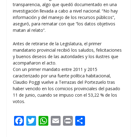
transparencia, algo que quedó documentado en una
investigación llevada a cabo a nivel nacional. “No hay
información y del manejo de los recursos públicos”,
aseguró, para rematar con que “los datos objetivos
matan al relato”.
Antes de retirarse de la Legislatura, el primer
mandatario provincial recibió los saludos, felicitaciones
y buenos deseos de las autoridades y los ilustres que
acompañaron el acto.
Con un primer mandato entre 2011 y 2015
caracterizado por una fuerte política habitacional,
Claudio Poggi vuelve a Terrazas del Portezuelo tras
haber vencido en los comicios provinciales del pasado
11 de junio, cuando se impuso con el 53,22 % de los
votos.
F
T
W
E
Pr
C
ac
w
h
m
in
o