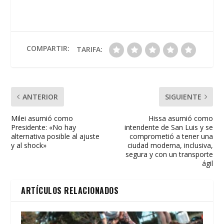
e
itt
at
ai
t
m
b
er
s
l
p
o
A
ar
o
p
ti
COMPARTIR:
TARIFA:
k
p
r
ANTERIOR
SIGUIENTE
Milei asumió como
Hissa asumió como
Presidente: «No hay
intendente de San Luis y se
alternativa posible al ajuste
comprometió a tener una
y al shock»
ciudad moderna, inclusiva,
segura y con un transporte
ágil
ARTÍCULOS RELACIONADOS