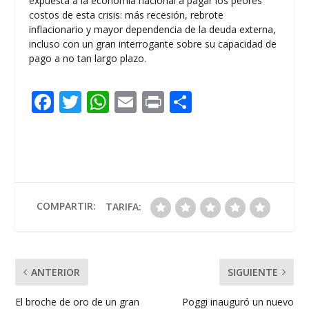
expuesta a la economía nacional a pagar los peores
costos de esta crisis: más recesión, rebrote
inflacionario y mayor dependencia de la deuda externa,
incluso con un gran interrogante sobre su capacidad de
pago a no tan largo plazo.
F
T
W
E
Pr
C
ac
w
h
m
in
o
e
itt
at
ai
t
m
b
er
s
l
p
o
A
ar
o
p
ti
COMPARTIR:
TARIFA:
k
p
r
ANTERIOR
SIGUIENTE
El broche de oro de un gran
Poggi inauguró un nuevo