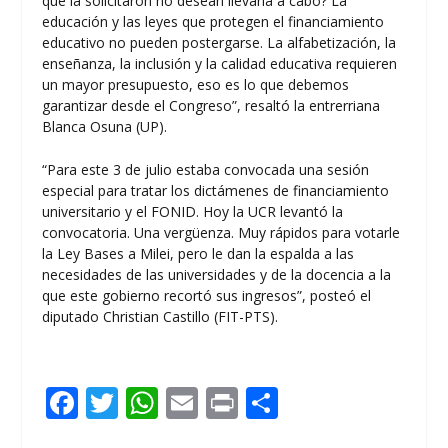
que la solicitaron no desean llevarla a cabo? La
educación y las leyes que protegen el financiamiento
educativo no pueden postergarse. La alfabetización, la
enseñanza, la inclusión y la calidad educativa requieren
un mayor presupuesto, eso es lo que debemos
garantizar desde el Congreso”, resaltó la entrerriana
Blanca Osuna (UP).
“Para este 3 de julio estaba convocada una sesión
especial para tratar los dictámenes de financiamiento
universitario y el FONID. Hoy la UCR levantó la
convocatoria. Una vergüenza. Muy rápidos para votarle
la Ley Bases a Milei, pero le dan la espalda a las
necesidades de las universidades y de la docencia a la
que este gobierno recortó sus ingresos”, posteó el
diputado Christian Castillo (FIT-PTS).
F
T
W
E
Pr
C
ac
w
h
m
in
o