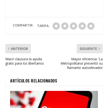
e
itt
at
ai
t
m
b
er
s
l
p
o
A
ar
o
p
ti
COMPARTIR:
TARIFA:
k
p
r
ANTERIOR
SIGUIENTE
Macri clausura la ayuda
Mayor eficiencia: ‘La
gratis para los libertarios
Metropolitana’ presentó su
flamante autoelevador
ARTÍCULOS RELACIONADOS