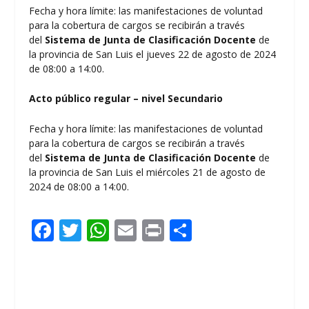
Fecha y hora límite: las manifestaciones de voluntad
para la cobertura de cargos se recibirán a través
del
Sistema de Junta de Clasificación Docente
de
la provincia de San Luis el jueves 22 de agosto de 2024
de 08:00 a 14:00.
Acto público regular – nivel Secundario
Fecha y hora límite: las manifestaciones de voluntad
para la cobertura de cargos se recibirán a través
del
Sistema de Junta de Clasificación Docente
de
la provincia de San Luis el miércoles 21 de agosto de
2024 de 08:00 a 14:00.
F
T
W
E
Pr
C
ac
w
h
m
in
o
e
itt
at
ai
t
m
b
er
s
l
p