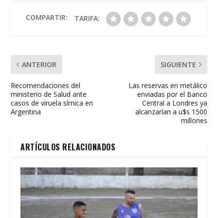
o
A
ar
o
p
ti
COMPARTIR:
TARIFA:
k
p
r
ANTERIOR
SIGUIENTE
Recomendaciones del
Las reservas en metálico
ministerio de Salud ante
enviadas por el Banco
casos de viruela símica en
Central a Londres ya
Argentina
alcanzarían a u$s 1500
millones
ARTÍCULOS RELACIONADOS