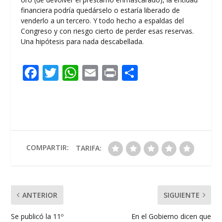
financiera podría quedárselo o estaría liberado de
venderlo a un tercero. Y todo hecho a espaldas del
Congreso y con riesgo cierto de perder esas reservas.
Una hipótesis para nada descabellada.
F
T
W
E
Pr
C
ac
w
h
m
in
o
e
itt
at
ai
t
m
b
er
s
l
p
o
A
ar
o
p
ti
COMPARTIR:
TARIFA:
k
p
r
ANTERIOR
SIGUIENTE
Se publicó la 11º
En el Gobierno dicen que