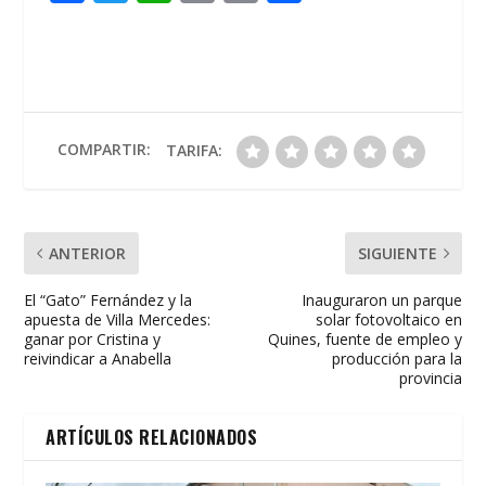
ac
w
h
m
in
o
e
itt
at
ai
t
m
b
er
s
l
p
o
A
ar
o
p
ti
COMPARTIR:
TARIFA:
k
p
r
ANTERIOR
SIGUIENTE
El “Gato” Fernández y la
Inauguraron un parque
apuesta de Villa Mercedes:
solar fotovoltaico en
ganar por Cristina y
Quines, fuente de empleo y
reivindicar a Anabella
producción para la
provincia
ARTÍCULOS RELACIONADOS