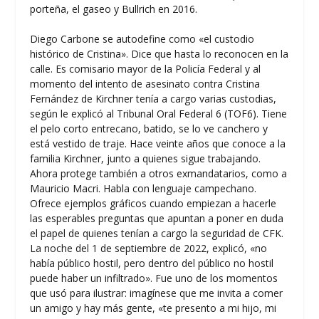
porteña, el gaseo y Bullrich en 2016.
Diego Carbone se autodefine como «el custodio
histórico de Cristina». Dice que hasta lo reconocen en la
calle. Es comisario mayor de la Policía Federal y al
momento del intento de asesinato contra Cristina
Fernández de Kirchner tenía a cargo varias custodias,
según le explicó al Tribunal Oral Federal 6 (TOF6). Tiene
el pelo corto entrecano, batido, se lo ve canchero y
está vestido de traje. Hace veinte años que conoce a la
familia Kirchner, junto a quienes sigue trabajando.
Ahora protege también a otros exmandatarios, como a
Mauricio Macri. Habla con lenguaje campechano.
Ofrece ejemplos gráficos cuando empiezan a hacerle
las esperables preguntas que apuntan a poner en duda
el papel de quienes tenían a cargo la seguridad de CFK.
La noche del 1 de septiembre de 2022, explicó, «no
había público hostil, pero dentro del público no hostil
puede haber un infiltrado». Fue uno de los momentos
que usó para ilustrar: imagínese que me invita a comer
un amigo y hay más gente, «te presento a mi hijo, mi