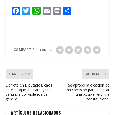
F
T
W
E
Pr
C
ac
w
h
m
in
o
e
itt
at
ai
t
m
b
er
s
l
p
o
A
ar
o
p
ti
COMPARTIR:
TARIFA:
k
p
r
ANTERIOR
SIGUIENTE
Derrota en Diputados, caos
Se aprobó la creación de
en el bloque libertario y una
una comisión para analizar
denuncia por violencia de
una posible reforma
género
constitucional
ARTÍCULOS RELACIONADOS