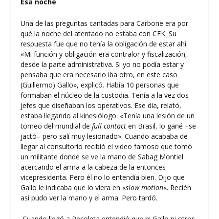
Esa noche
Una de las preguntas cantadas para Carbone era por
qué la noche del atentado no estaba con CFK. Su
respuesta fue que no tenía la obligación de estar ahí.
«Mi función y obligación era contralor y fiscalización,
desde la parte administrativa. Si yo no podía estar y
pensaba que era necesario iba otro, en este caso
(Guillermo) Gallo», explicó. Había 10 personas que
formaban el núcleo de la custodia. Tenía a la vez dos
jefes que diseñaban los operativos. Ese día, relató,
estaba llegando al kinesiólogo. «Tenía una lesión de un
torneo del mundial de
full contact
en Brasil, lo gané –se
jactó– pero salí muy lesionado». Cuando acababa de
llegar al consultorio recibió el video famoso que tomó
un militante donde se ve la mano de Sabag Montiel
acercando el arma a la cabeza de la entonces
vicepresidenta. Pero él no lo entendía bien. Dijo que
Gallo le indicaba que lo viera en «
slow motion
«. Recién
así pudo ver la mano y el arma. Pero tardó.
Cuando llegó a Recoleta entendió que ni Gallo ni otros