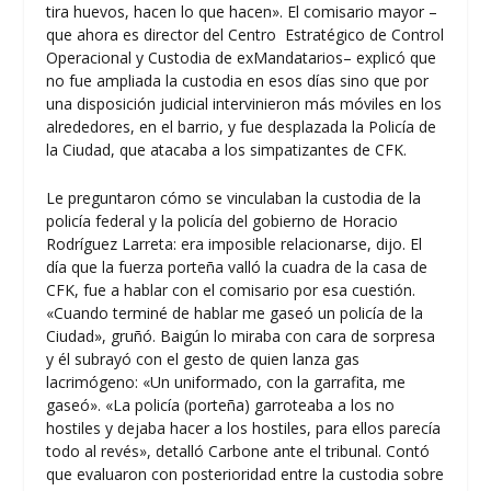
tira huevos, hacen lo que hacen». El comisario mayor –
que ahora es director del Centro Estratégico de Control
Operacional y Custodia de exMandatarios– explicó que
no fue ampliada la custodia en esos días sino que por
una disposición judicial intervinieron más móviles en los
alrededores, en el barrio, y fue desplazada la Policía de
la Ciudad, que atacaba a los simpatizantes de CFK.
Le preguntaron cómo se vinculaban la custodia de la
policía federal y la policía del gobierno de Horacio
Rodríguez Larreta: era imposible relacionarse, dijo. El
día que la fuerza porteña valló la cuadra de la casa de
CFK, fue a hablar con el comisario por esa cuestión.
«Cuando terminé de hablar me gaseó un policía de la
Ciudad», gruñó. Baigún lo miraba con cara de sorpresa
y él subrayó con el gesto de quien lanza gas
lacrimógeno: «Un uniformado, con la garrafita, me
gaseó». «La policía (porteña) garroteaba a los no
hostiles y dejaba hacer a los hostiles, para ellos parecía
todo al revés», detalló Carbone ante el tribunal. Contó
que evaluaron con posterioridad entre la custodia sobre