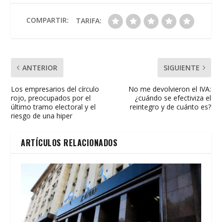
o
A
ar
o
p
ti
COMPARTIR:
TARIFA:
k
p
r
ANTERIOR
SIGUIENTE
Los empresarios del círculo
No me devolvieron el IVA:
rojo, preocupados por el
¿cuándo se efectiviza el
último tramo electoral y el
reintegro y de cuánto es?
riesgo de una hiper
ARTÍCULOS RELACIONADOS