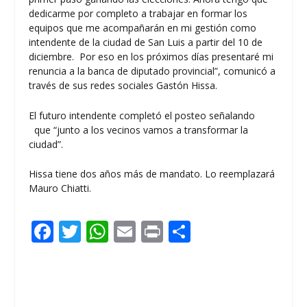
dedicarme por completo a trabajar en formar los
equipos que me acompañarán en mi gestión como
intendente de la ciudad de San Luis a partir del 10 de
diciembre. Por eso en los próximos días presentaré mi
renuncia a la banca de diputado provincial”, comunicó a
través de sus redes sociales Gastón Hissa.
El futuro intendente completó el posteo señalando
que “junto a los vecinos vamos a transformar la
ciudad”.
Hissa tiene dos años más de mandato. Lo reemplazará
Mauro Chiatti.
F
T
W
E
Pr
C
ac
w
h
m
in
o
e
itt
at
ai
t
m
b
er
s
l
p