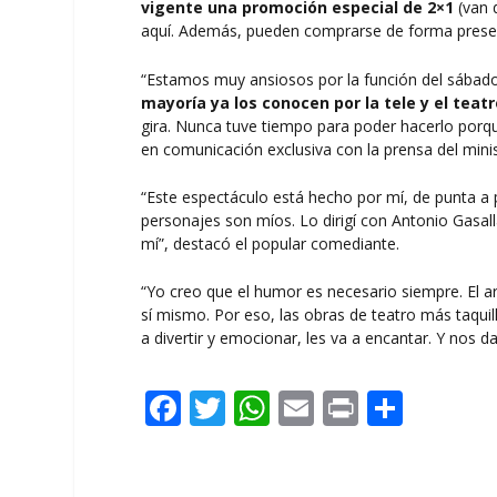
vigente una promoción especial de 2×1
(van 
aquí
. Además, pueden comprarse de forma presenc
“Estamos muy ansiosos por la función del sábad
mayoría ya los conocen por la tele y el teatr
gira. Nunca tuve tiempo para poder hacerlo porqu
en comunicación exclusiva con la prensa del minis
“Este espectáculo está hecho por mí, de punta a p
personajes son míos. Lo dirigí con Antonio Gasa
mí”, destacó el popular comediante.
“Yo creo que el humor es necesario siempre. El arg
sí mismo. Por eso, las obras de teatro más taquil
a divertir y emocionar, les va a encantar. Y nos 
F
T
W
E
Pr
C
ac
w
h
m
in
o
e
itt
at
ai
t
m