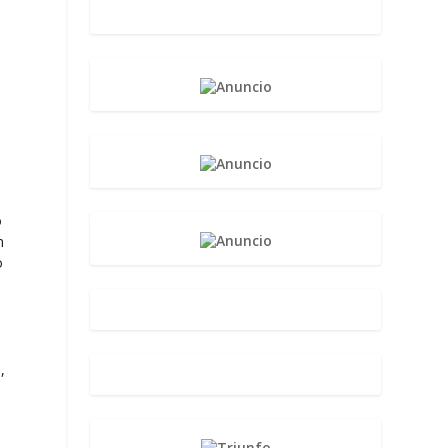
e
o
n
o
n
,