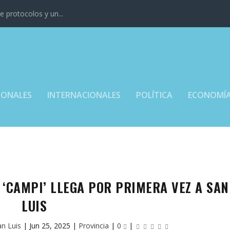
 protocolos y un...
IONALES
INTERNACIONALES
POLÍTICA
ECONOMÍ
‘CAMPI’ LLEGA POR PRIMERA VEZ A SAN
LUIS
an Luis
|
Jun 25, 2025
|
Provincia
|
0
|