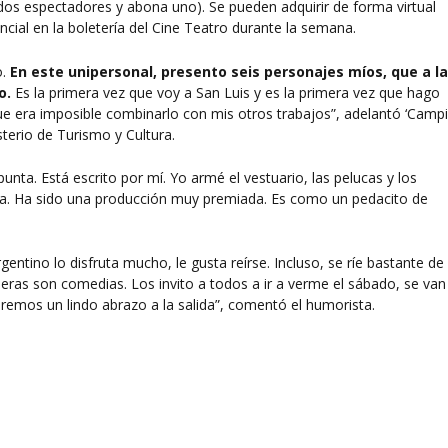
dos espectadores y abona uno). Se pueden adquirir de forma virtual
ial en la boletería del Cine Teatro durante la semana.
o.
En este unipersonal, presento seis personajes míos, que a l
o.
Es la primera vez que voy a San Luis y es la primera vez que hago
e era imposible combinarlo con mis otros trabajos”, adelantó ‘Campi
terio de Turismo y Cultura.
unta. Está escrito por mí. Yo armé el vestuario, las pelucas y los
lla. Ha sido una producción muy premiada. Es como un pedacito de
entino lo disfruta mucho, le gusta reírse. Incluso, se ríe bastante de
leras son comedias. Los invito a todos a ir a verme el sábado, se van
daremos un lindo abrazo a la salida”, comentó el humorista.