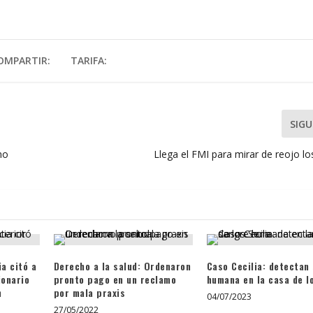
OMPARTIR:
TARIFA:
SIGU
no
Llega el FMI para mirar de reojo l
ia citó a
Derecho a la salud: Ordenaron
Caso Cecilia: detectan
ionario
pronto pago en un reclamo
humana en la casa de l
n
por mala praxis
04/07/2023
27/05/2022