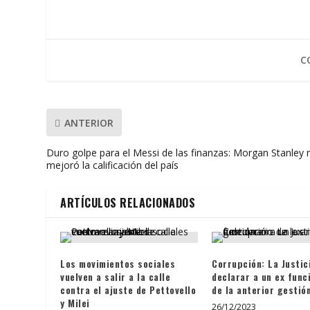
b
er
s
l
p
o
A
ar
o
p
ti
C
k
p
r
ANTERIOR
Duro golpe para el Messi de las finanzas: Morgan Stanley 
mejoró la calificación del país
ARTÍCULOS RELACIONADOS
Los movimientos sociales
Corrupción: La Justic
vuelven a salir a la calle
declarar a un ex func
contra el ajuste de Pettovello
de la anterior gestió
y Milei
26/12/2023