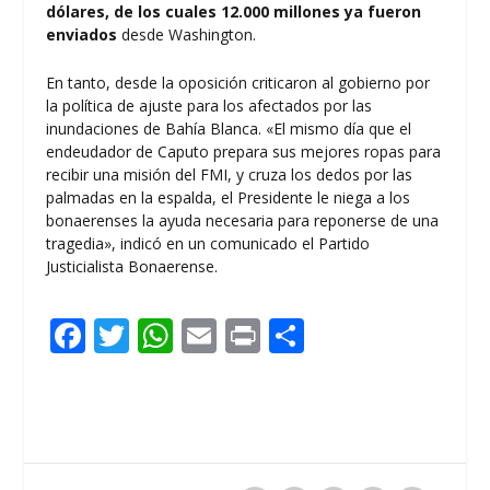
dólares, de los cuales 12.000 millones ya fueron
enviados
desde Washington.
En tanto, desde la oposición criticaron al gobierno por
la política de ajuste para los afectados por las
inundaciones de Bahía Blanca. «El mismo día que el
endeudador de Caputo prepara sus mejores ropas para
recibir una misión del FMI, y cruza los dedos por las
palmadas en la espalda, el Presidente le niega a los
bonaerenses la ayuda necesaria para reponerse de una
tragedia», indicó en un comunicado el Partido
Justicialista Bonaerense.
F
T
W
E
Pr
C
ac
w
h
m
in
o
e
itt
at
ai
t
m
b
er
s
l
p
o
A
ar