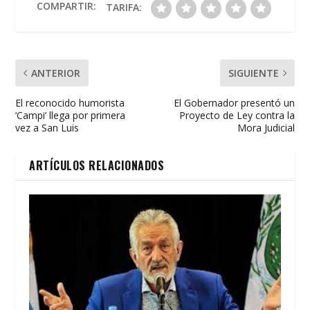
o
p
ti
COMPARTIR:
TARIFA:
k
p
r
ANTERIOR
SIGUIENTE
El reconocido humorista
El Gobernador presentó un
‘Campi’ llega por primera
Proyecto de Ley contra la
vez a San Luis
Mora Judicial
ARTÍCULOS RELACIONADOS