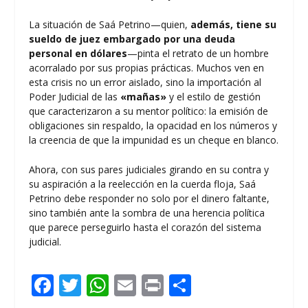
La situación de Saá Petrino—quien,
además, tiene su
sueldo de juez embargado por una deuda
personal en dólares
—pinta el retrato de un hombre
acorralado por sus propias prácticas. Muchos ven en
esta crisis no un error aislado, sino la importación al
Poder Judicial de las
«mañas»
y el estilo de gestión
que caracterizaron a su mentor político: la emisión de
obligaciones sin respaldo, la opacidad en los números y
la creencia de que la impunidad es un cheque en blanco.
Ahora, con sus pares judiciales girando en su contra y
su aspiración a la reelección en la cuerda floja, Saá
Petrino debe responder no solo por el dinero faltante,
sino también ante la sombra de una herencia política
que parece perseguirlo hasta el corazón del sistema
judicial.
F
T
W
E
Pr
C
ac
w
h
m
in
o