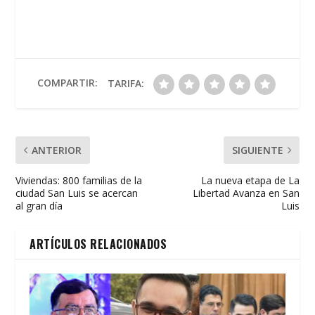
e
itt
at
ai
t
m
b
er
s
l
p
o
A
ar
o
p
ti
COMPARTIR:
TARIFA:
k
p
r
ANTERIOR
SIGUIENTE
Viviendas: 800 familias de la
La nueva etapa de La
ciudad San Luis se acercan
Libertad Avanza en San
al gran día
Luis
ARTÍCULOS RELACIONADOS