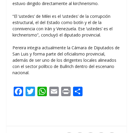
estuvo dirigido directamente al kirchnerismo.
“El ‘ustedes’ de Milei es el ‘ustedes’ de la corrupción
estructural, el del Estado como botín y el de la
connivencia con Irán y Venezuela. Ese ‘ustedes’ es el
kirchnerismo”, concluyó el diputado provincial.
Pereira integra actualmente la Cámara de Diputados de
San Luis y forma parte del oficialismo provincial,
además de ser uno de los dirigentes locales alineados
con el sector político de Bullrich dentro del escenario
nacional.
F
T
W
E
Pr
C
ac
w
h
m
in
o
e
itt
at
ai
t
m
b
er
s
l
p
o
A
ar