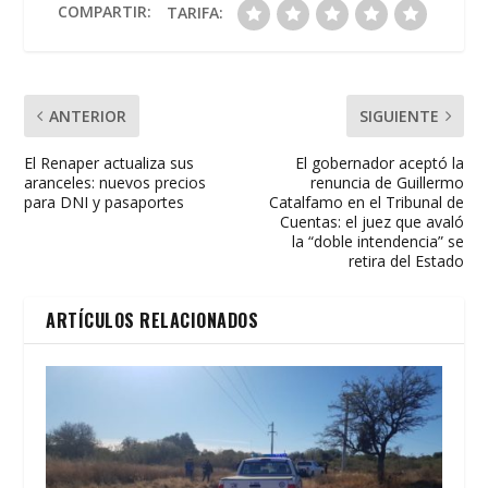
o
p
ti
COMPARTIR:
TARIFA:
k
p
r
ANTERIOR
SIGUIENTE
El Renaper actualiza sus
El gobernador aceptó la
aranceles: nuevos precios
renuncia de Guillermo
para DNI y pasaportes
Catalfamo en el Tribunal de
Cuentas: el juez que avaló
la “doble intendencia” se
retira del Estado
ARTÍCULOS RELACIONADOS