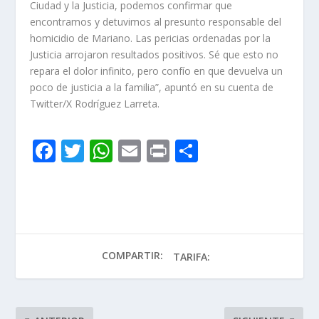
Ciudad y la Justicia, podemos confirmar que
encontramos y detuvimos al presunto responsable del
homicidio de Mariano. Las pericias ordenadas por la
Justicia arrojaron resultados positivos. Sé que esto no
repara el dolor infinito, pero confío en que devuelva un
poco de justicia a la familia”, apuntó en su cuenta de
Twitter/X Rodríguez Larreta.
F
T
W
E
Pr
C
ac
w
h
m
in
o
e
itt
at
ai
t
m
b
er
s
l
p
o
A
ar
COMPARTIR:
o
p
ti
TARIFA:
k
p
r