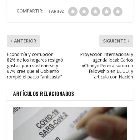
o
A
ar
o
p
ti
COMPARTIR:
TARIFA:
k
p
r
ANTERIOR
SIGUIENTE
Economía y corrupción:
Proyección internacional y
82% de los hogares resignó
agenda local: Carlos
gastos para sostenerse y
«Charly» Pereira suma un
67% cree que el Gobierno
fellowship en EE.UU. y
rompió el pacto “anticasta”
articula con Nación
ARTÍCULOS RELACIONADOS