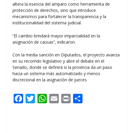
altera la esencia del amparo como herramienta de
protección de derechos, sino que introduce
mecanismos para fortalecer la transparencia y la
institucionalidad del sistema judicial.
“El cambio brindará mayor imparcialidad en la
asignación de causas”, indicaron.
Con la media sanción en Diputados, el proyecto avanza
en su recorrido legislativo y abre el debate en el
Senado, donde se definirá si la provincia da un paso
hacia un sistema más automatizado y menos
discrecional en la asignación de jueces.
F
T
W
E
Pr
C
ac
w
h
m
in
o
e
itt
at
ai
t
m
b
er
s
l
p