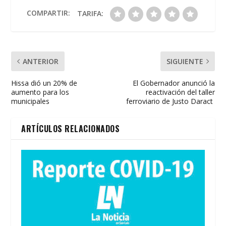
o
A
ar
o
p
ti
COMPARTIR:
TARIFA:
k
p
r
ANTERIOR
SIGUIENTE
Hissa dió un 20% de
El Gobernador anunció la
aumento para los
reactivación del taller
municipales
ferroviario de Justo Daract
ARTÍCULOS RELACIONADOS