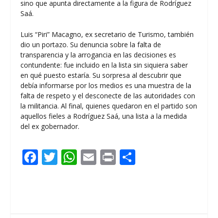
sino que apunta directamente a la figura de Rodríguez
Saá.
Luis “Piri” Macagno, ex secretario de Turismo, también
dio un portazo. Su denuncia sobre la falta de
transparencia y la arrogancia en las decisiones es
contundente: fue incluido en la lista sin siquiera saber
en qué puesto estaría. Su sorpresa al descubrir que
debía informarse por los medios es una muestra de la
falta de respeto y el desconecte de las autoridades con
la militancia. Al final, quienes quedaron en el partido son
aquellos fieles a Rodríguez Saá, una lista a la medida
del ex gobernador.
F
T
W
E
Pr
C
ac
w
h
m
in
o
e
itt
at
ai
t
m
b
er
s
l
p