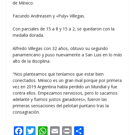
de México.
Facundo Andreasen y «Puly» Villegas.
Con parciales de 15 a 8 y 15 a 2, se quedaron con la
medalla dorada.
Alfredo Villegas con 32 años, obtuvo su segundo
panamericano y puso nuevamente a San Luis en lo más
alto de la disciplina.
“Nos planteamos que teníamos que estar bien
conectados. México es un gran rival porque por primera
vez en 2019 Argentina había perdido un Mundial y fue
contra ellos. Empezamos nerviosos, pero lo sacamos
adelante y fuimos justos ganadores», fueron las
primeras sensaciones del pelotari puntano tras la
consagración.
F
T
W
E
Pr
C