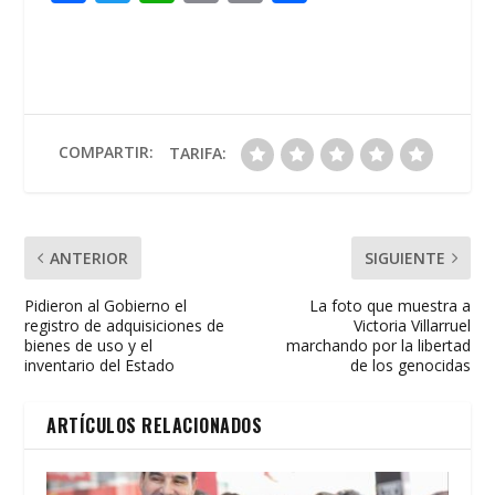
ac
w
h
m
in
o
e
itt
at
ai
t
m
b
er
s
l
p
o
A
ar
o
p
ti
COMPARTIR:
TARIFA:
k
p
r
ANTERIOR
SIGUIENTE
Pidieron al Gobierno el
La foto que muestra a
registro de adquisiciones de
Victoria Villarruel
bienes de uso y el
marchando por la libertad
inventario del Estado
de los genocidas
ARTÍCULOS RELACIONADOS