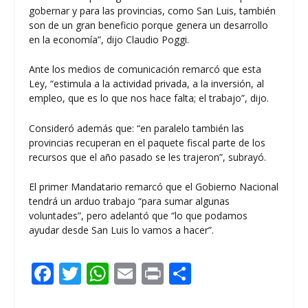
gobernar y para las provincias, como San Luis, también
son de un gran beneficio porque genera un desarrollo
en la economía”, dijo Claudio Poggi.
Ante los medios de comunicación remarcó que esta
Ley, “estimula a la actividad privada, a la inversión, al
empleo, que es lo que nos hace falta; el trabajo”, dijo.
Consideró además que: “en paralelo también las
provincias recuperan en el paquete fiscal parte de los
recursos que el año pasado se les trajeron”, subrayó.
El primer Mandatario remarcó que el Gobierno Nacional
tendrá un arduo trabajo “para sumar algunas
voluntades”, pero adelantó que “lo que podamos
ayudar desde San Luis lo vamos a hacer”.
F
T
W
E
Pr
C
ac
w
h
m
in
o