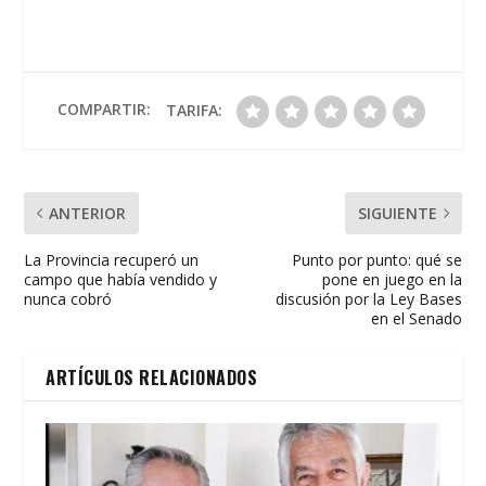
e
itt
at
ai
t
m
b
er
s
l
p
o
A
ar
o
p
ti
COMPARTIR:
TARIFA:
k
p
r
ANTERIOR
SIGUIENTE
La Provincia recuperó un
Punto por punto: qué se
campo que había vendido y
pone en juego en la
nunca cobró
discusión por la Ley Bases
en el Senado
ARTÍCULOS RELACIONADOS