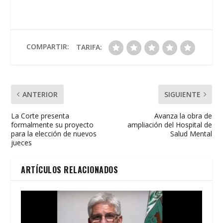
e
itt
at
ai
t
m
b
er
s
l
p
o
A
ar
o
p
ti
COMPARTIR:
TARIFA:
k
p
r
ANTERIOR
SIGUIENTE
La Corte presenta
Avanza la obra de
formalmente su proyecto
ampliación del Hospital de
para la elección de nuevos
Salud Mental
jueces
ARTÍCULOS RELACIONADOS