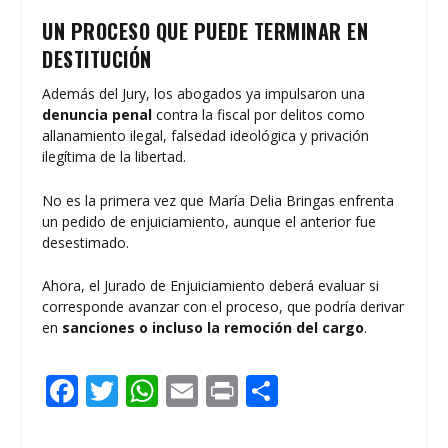
UN PROCESO QUE PUEDE TERMINAR EN
DESTITUCIÓN
Además del Jury, los abogados ya impulsaron una
denuncia penal
contra la fiscal por delitos como
allanamiento ilegal, falsedad ideológica y privación
ilegítima de la libertad.
No es la primera vez que María Delia Bringas enfrenta
un pedido de enjuiciamiento, aunque el anterior fue
desestimado.
Ahora, el Jurado de Enjuiciamiento deberá evaluar si
corresponde avanzar con el proceso, que podría derivar
en
sanciones o incluso la remoción del cargo
.
F
T
W
E
Pr
C
ac
w
h
m
in
o