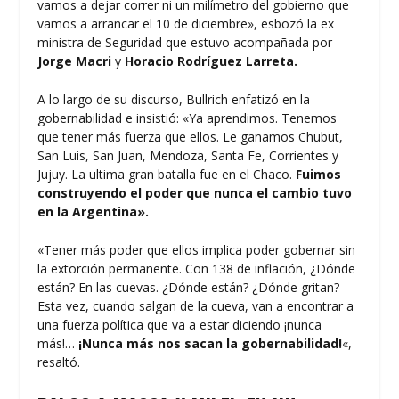
vamos a dejar correr ni un milímetro del gobierno que
vamos a arrancar el 10 de diciembre», esbozó la ex
ministra de Seguridad que estuvo acompañada por
Jorge Macri
y
Horacio Rodríguez Larreta.
A lo largo de su discurso, Bullrich enfatizó en la
gobernabilidad e insistió: «Ya aprendimos. Tenemos
que tener más fuerza que ellos. Le ganamos Chubut,
San Luis, San Juan, Mendoza, Santa Fe, Corrientes y
Jujuy. La ultima gran batalla fue en el Chaco.
Fuimos
construyendo el poder que nunca el cambio tuvo
en la Argentina».
«Tener más poder que ellos implica poder gobernar sin
la extorción permanente. Con 138 de inflación, ¿Dónde
están? En las cuevas. ¿Dónde están? ¿Dónde gritan?
Esta vez, cuando salgan de la cueva, van a encontrar a
una fuerza política que va a estar diciendo ¡nunca
más!…
¡Nunca más nos sacan la gobernabilidad!
«,
resaltó.