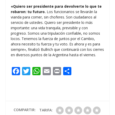
«Quiero ser presidente para devolverte lo que te
robaron: tu futuro.
Los funcionarios se llevarán la
vianda para comer, sin choferes. Son ciudadanos al
servicio de ustedes. Quiero ser presidente lo más
importante: una vida tranquila, previsible y con
progreso. Somos una tripulación confiable, no somos
locos. Tenemos la fuerza de juntos por el Cambio,
ahora necesito tu fuerza y tu voto. Es ahora y es para
siempre», finalizó Bullrich que continuará con los cierres
en diversos puntos de la Argentina hasta el viernes.
F
T
W
E
Pr
C
ac
w
h
m
in
o
e
itt
at
ai
t
m
b
er
s
l
p
o
A
ar
o
p
ti
COMPARTIR:
TARIFA: