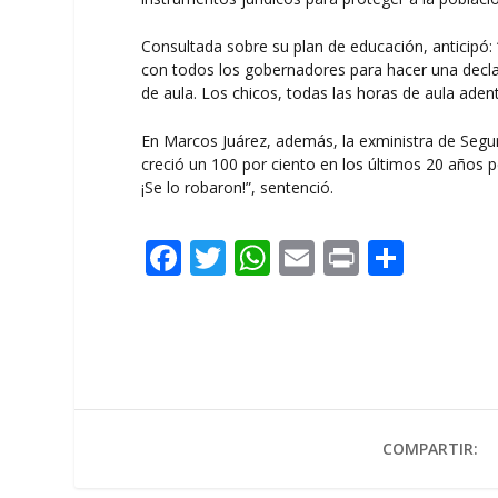
Consultada sobre su plan de educación, anticip
con todos los gobernadores para hacer una declar
de aula. Los chicos, todas las horas de aula adent
En Marcos Juárez, además, la exministra de Segur
creció un 100 por ciento en los últimos 20 años 
¡Se lo robaron!”, sentenció.
F
T
W
E
Pr
C
ac
w
h
m
in
o
e
itt
at
ai
t
m
b
er
s
l
p
o
A
ar
o
p
ti
COMPARTIR:
k
p
r