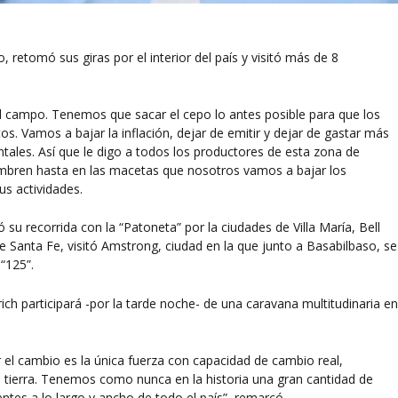
 retomó sus giras por el interior del país y visitó más de 8
 campo. Tenemos que sacar el cepo lo antes posible para que los
. Vamos a bajar la inflación, dejar de emitir y dejar de gastar más
tales. Así que le digo a todos los productores de esta zona de
iembren hasta en las macetas que nosotros vamos a bajar los
us actividades.
su recorrida con la “Patoneta” por la ciudades de Villa María, Bell
de Santa Fe, visitó Amstrong, ciudad en la que junto a Basabilbaso, se
 “125”.
lrich participará -por la tarde noche- de una caravana multitudinaria e
el cambio es la única fuerza con capacidad de cambio real,
 tierra. Tenemos como nunca en la historia una gran cantidad de
tes a lo largo y ancho de todo el país”, remarcó.