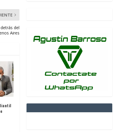
UIENTE
 detrás del
enos Aires
iantil
re