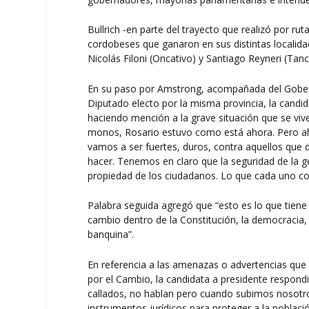
Bullrich -en parte del trayecto que realizó por 
cordobeses que ganaron en sus distintas localid
Nicolás Filoni (Oncativo) y Santiago Reyneri (Tanc
En su paso por Amstrong, acompañada del Gobern
Diputado electo por la misma provincia, la candi
haciendo mención a la grave situación que se viv
monos, Rosario estuvo como está ahora. Pero aho
vamos a ser fuertes, duros, contra aquellos que
hacer. Tenemos en claro que la seguridad de la ge
propiedad de los ciudadanos. Lo que cada uno con
Palabra seguida agregó que “esto es lo que tiene
cambio dentro de la Constitución, la democracia,
banquina”.
En referencia a las amenazas o advertencias que
por el Cambio, la candidata a presidente respond
callados, no hablan pero cuando subimos nosotro
instrumentos jurídicos para proteger a la poblaci