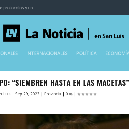
 protocolos y un...
IONALES
INTERNACIONALES
POLÍTICA
ECONOMÍ
PO: “SIEMBREN HASTA EN LAS MACETAS
n Luis
|
Sep 29, 2023
|
Provincia
|
0
|