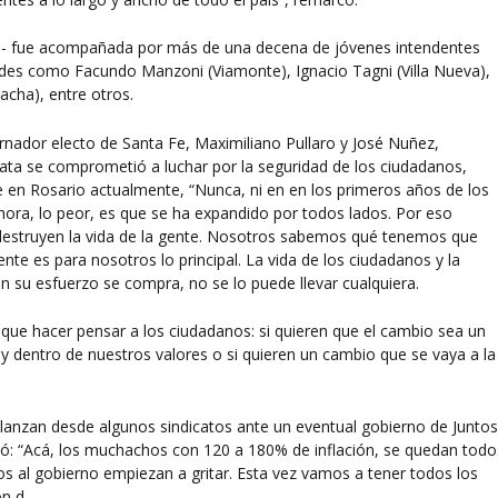
ruta- fue acompañada por más de una decena de jóvenes intendentes
ades como Facundo Manzoni (Viamonte), Ignacio Tagni (Villa Nueva),
acha), entre otros.
ador electo de Santa Fe, Maximiliano Pullaro y José Nuñez,
data se comprometió a luchar por la seguridad de los ciudadanos,
e en Rosario actualmente, “Nunca, ni en en los primeros años de los
ra, lo peor, es que se ha expandido por todos lados. Por eso
 destruyen la vida de la gente. Nosotros sabemos qué tenemos que
nte es para nosotros lo principal. La vida de los ciudadanos y la
 su esfuerzo se compra, no se lo puede llevar cualquiera.
 que hacer pensar a los ciudadanos: si quieren que el cambio sea un
 y dentro de nuestros valores o si quieren un cambio que se vaya a la
 lanzan desde algunos sindicatos ante un eventual gobierno de Junto
ió: “Acá, los muchachos con 120 a 180% de inflación, se quedan todo
s al gobierno empiezan a gritar. Esta vez vamos a tener todos los
ón d