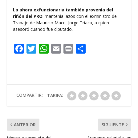
La ahora exfuncionaria también provenía del
riñón del PRO
: mantenía lazos con el exministro de
Trabajo de Mauricio Macri, Jorge Triaca, a quien
asesoró cuando fue diputado.
F
T
W
E
Pr
C
ac
w
h
m
in
o
e
itt
at
ai
t
m
b
er
s
l
p
o
A
ar
o
p
ti
COMPARTIR:
TARIFA:
k
p
r
ANTERIOR
SIGUIENTE
Mensaje completo del
Aumento salarial a las