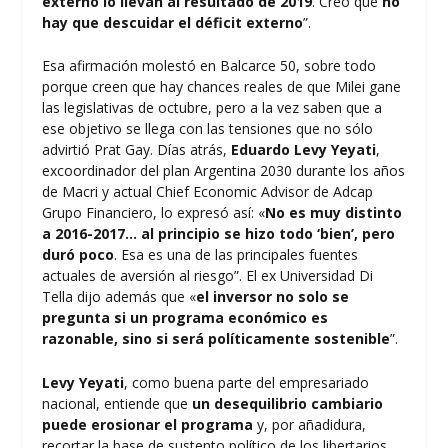
externo lo llevan al resultado de 2019
. Creo que
no
hay que descuidar el déficit externo
”.
Esa afirmación molestó en Balcarce 50, sobre todo
porque creen que hay chances reales de que Milei gane
las legislativas de octubre, pero a la vez saben que a
ese objetivo se llega con las tensiones que no sólo
advirtió Prat Gay. Días atrás,
Eduardo Levy Yeyati
,
excoordinador del plan Argentina 2030 durante los años
de Macri y actual Chief Economic Advisor de Adcap
Grupo Financiero, lo expresó así: «
No es muy distinto
a 2016-2017… al principio se hizo todo ‘bien’, pero
duró poco
. Esa es una de las principales fuentes
actuales de aversión al riesgo”. El ex Universidad Di
Tella dijo además que «
el inversor no solo se
pregunta si un programa económico es
razonable, sino si será políticamente sostenible
”.
Levy Yeyati
, como buena parte del empresariado
nacional, entiende que
un desequilibrio cambiario
puede erosionar el programa
y, por añadidura,
recortar la base de sustento político de los libertarios.