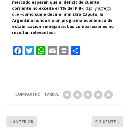
mercado esperan que el déficit de cuenta
corriente no exceda el 1% del PIB
«, dijo, y agregó
que «
como suele decir el ministro Caputo, la
Argentina nunca vio un programa económico de
estabilización semejante. Las comparaciones no
resultan relevantes
«.
F
T
W
E
Pr
C
ac
w
h
m
in
o
e
itt
at
ai
t
m
b
er
s
l
p
o
A
ar
o
p
ti
COMPARTIR:
TARIFA:
k
p
r
ANTERIOR
SIGUIENTE