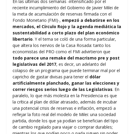
En las últimas dos semanas -intensificado por el
reciente incumplimiento del Gobierno de Javier Milei de
la meta de acumulación de reservas firmada con el
Fondo Monetario (FMI)-,
empezó a debatirse en los
mercados, el Círculo Rojo y la agenda mediática la
sustentabilidad a corto plazo del plan económico
libertario
. Y el tema se coló de una forma particular,
que altera los nervios de la Casa Rosada: tanto los
economistas del PRO como el
FMI
advirtieron que
todo parece una remake del macrismo pre y post
legislativas del 2017
, es decir, un adelanto del
colapso de un programa que puede terminar mal por el
capricho de gastar divisas para tener el
dólar
artificialmente planchado, ganar las elecciones y
correr riesgos serios luego de las Legislativas
. En
paralelo, lo que más molesta en la Presidencia es que
la crítica al plan de dólar atrasado, además de incubar
una potencial crisis de reservas e inflación, empezó a
reflejar la foto real del modelo de Milei: una sociedad
partida, donde los que ya podían se benefician del tipo
de cambio regalado para viajar o comprar durables;
mientras los que podían poco o nada siguen sin poder