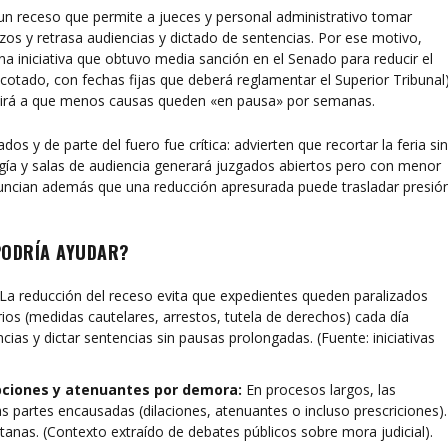
te un receso que permite a jueces y personal administrativo tomar
os y retrasa audiencias y dictado de sentencias. Por ese motivo,
na iniciativa que obtuvo media sanción en el Senado para reducir el
tado, con fechas fijas que deberá reglamentar el Superior Tribunal)
uirá a que menos causas queden «en pausa» por semanas.
os y de parte del fuero fue crítica: advierten que recortar la feria si
gía y salas de audiencia generará juzgados abiertos pero con menor
nuncian además que una reducción apresurada puede trasladar presió
PODRÍA AYUDAR?
La reducción del receso evita que expedientes queden paralizados
os (medidas cautelares, arrestos, tutela de derechos) cada día
ncias y dictar sentencias sin pausas prolongadas. (Fuente: iniciativas
ipciones y atenuantes por demora:
En procesos largos, las
 partes encausadas (dilaciones, atenuantes o incluso prescriciones).
anas. (Contexto extraído de debates públicos sobre mora judicial).