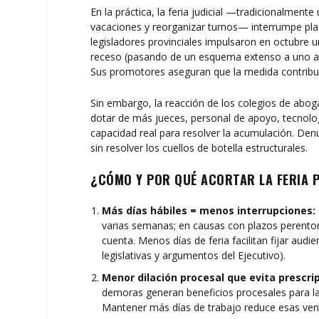
En la práctica, la feria judicial —tradicionalmen
vacaciones y reorganizar turnos— interrumpe plaz
legisladores provinciales impulsaron en octubre u
receso (pasando de un esquema extenso a uno aco
Sus promotores aseguran que la medida contrib
Sin embargo, la reacción de los colegios de abogad
dotar de más jueces, personal de apoyo, tecnolo
capacidad real para resolver la acumulación. De
sin resolver los cuellos de botella estructurales.
¿CÓMO Y POR QUÉ ACORTAR LA FERIA 
Más días hábiles = menos interrupciones:
varias semanas; en causas con plazos perentori
cuenta. Menos días de feria facilitan fijar audie
legislativas y argumentos del Ejecutivo).
Menor dilación procesal que evita prescr
demoras generan beneficios procesales para las
Mantener más días de trabajo reduce esas vent