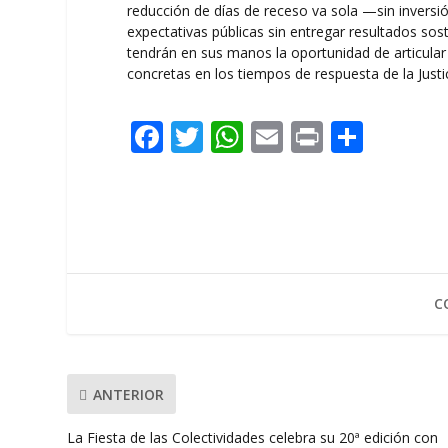
reducción de días de receso va sola —sin inversió
expectativas públicas sin entregar resultados sost
tendrán en sus manos la oportunidad de articular 
concretas en los tiempos de respuesta de la Justic
F
T
W
E
Pr
C
ac
w
h
m
in
o
e
itt
at
ai
t
m
b
er
s
l
p
o
A
ar
o
p
ti
C
k
p
r
ANTERIOR
La Fiesta de las Colectividades celebra su 20ª edición con