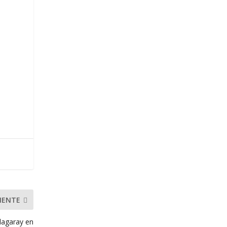
IENTE
lagaray en