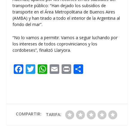
transporte público: “Han dejado los subsidios de
transporte en el Área Metropolitana de Buenos Aires
(AMBA) y han tirado a todo el interior de la Argentina al
fondo del mar”.
“No lo vamos a permitir. Vamos a seguir luchando por
los intereses de todos coprovinicianos y los
cordobeses”, finalizó Llaryora.
F
T
W
E
Pr
C
ac
w
h
m
in
o
e
itt
at
ai
t
m
b
er
s
l
p
o
A
ar
o
p
ti
COMPARTIR:
TARIFA:
k
p
r