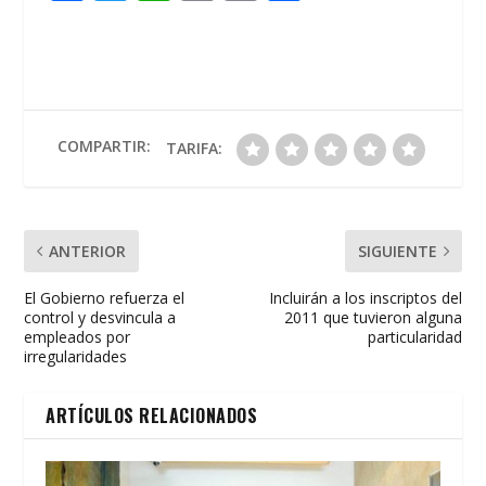
ac
w
h
m
in
o
e
itt
at
ai
t
m
b
er
s
l
p
o
A
ar
o
p
ti
COMPARTIR:
TARIFA:
k
p
r
ANTERIOR
SIGUIENTE
El Gobierno refuerza el
Incluirán a los inscriptos del
control y desvincula a
2011 que tuvieron alguna
empleados por
particularidad
irregularidades
ARTÍCULOS RELACIONADOS