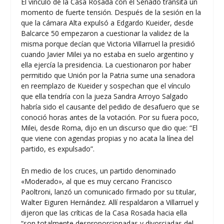
El vínculo de la Casa Rosada con el Senado transita un
momento de fuerte tensión. Después de la sesión en la
que la cámara Alta expulsó a Edgardo Kueider, desde
Balcarce 50 empezaron a cuestionar la validez de la
misma porque decían que Victoria Villarruel la presidió
cuando Javier Milei ya no estaba en suelo argentino y
ella ejercía la presidencia. La cuestionaron por haber
permitido que Unión por la Patria sume una senadora
en reemplazo de Kueider y sospechan que el vínculo
que ella tendría con la jueza Sandra Arroyo Salgado
habría sido el causante del pedido de desafuero que se
conoció horas antes de la votación. Por su fuera poco,
Milei, desde Roma, dijo en un discurso que dio que: “El
que viene con agendas propias y no acata la línea del
partido, es expulsado”.
En medio de los cruces, un partido denominado
«Moderado», al que es muy cercano Francisco
Paoltroni, lanzó un comunicado firmado por su titular,
Walter Eiguren Hernández. Allí respaldaron a Villarruel y
dijeron que las críticas de la Casa Rosada hacia ella
“son totalmente desproporcionadas y divorciadas del