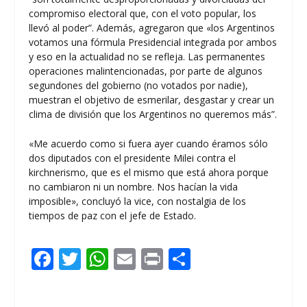
compromiso electoral que, con el voto popular, los
llevó al poder”. Además, agregaron que «los Argentinos
votamos una fórmula Presidencial integrada por ambos
y eso en la actualidad no se refleja. Las permanentes
operaciones malintencionadas, por parte de algunos
segundones del gobierno (no votados por nadie),
muestran el objetivo de esmerilar, desgastar y crear un
clima de división que los Argentinos no queremos más”.
«Me acuerdo como si fuera ayer cuando éramos sólo
dos diputados con el presidente Milei contra el
kirchnerismo, que es el mismo que está ahora porque
no cambiaron ni un nombre. Nos hacían la vida
imposible», concluyó la vice, con nostalgia de los
tiempos de paz con el jefe de Estado.
F
T
W
E
Pr
C
ac
w
h
m
in
o
e
itt
at
ai
t
m