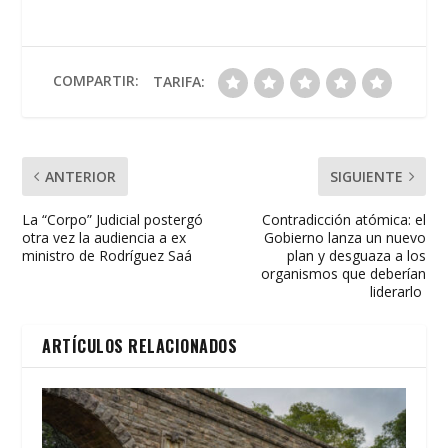
b
er
s
l
p
o
A
ar
o
p
ti
COMPARTIR:
TARIFA:
k
p
r
ANTERIOR
SIGUIENTE
La “Corpo” Judicial postergó
Contradicción atómica: el
otra vez la audiencia a ex
Gobierno lanza un nuevo
ministro de Rodríguez Saá
plan y desguaza a los
organismos que deberían
liderarlo
ARTÍCULOS RELACIONADOS