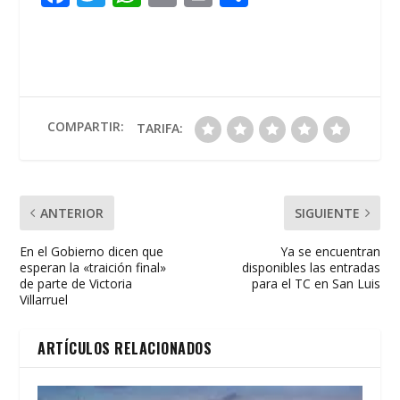
ac
w
h
m
in
o
e
itt
at
ai
t
m
b
er
s
l
p
o
A
ar
o
p
ti
COMPARTIR:
TARIFA:
k
p
r
ANTERIOR
SIGUIENTE
En el Gobierno dicen que
Ya se encuentran
esperan la «traición final»
disponibles las entradas
de parte de Victoria
para el TC en San Luis
Villarruel
ARTÍCULOS RELACIONADOS