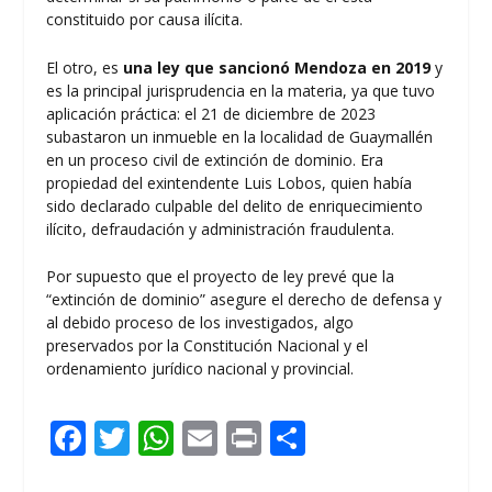
constituido por causa ilícita.
El otro, es
una ley que sancionó Mendoza en 2019
y
es la principal jurisprudencia en la materia, ya que tuvo
aplicación práctica: el 21 de diciembre de 2023
subastaron un inmueble en la localidad de Guaymallén
en un proceso civil de extinción de dominio. Era
propiedad del exintendente Luis Lobos, quien había
sido declarado culpable del delito de enriquecimiento
ilícito, defraudación y administración fraudulenta.
Por supuesto que el proyecto de ley prevé que la
“extinción de dominio” asegure el derecho de defensa y
al debido proceso de los investigados, algo
preservados por la Constitución Nacional y el
ordenamiento jurídico nacional y provincial.
F
T
W
E
Pr
C
ac
w
h
m
in
o