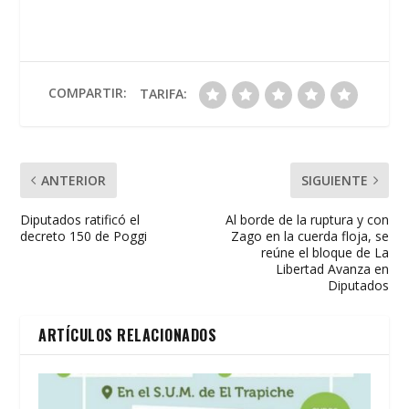
e
itt
at
ai
t
m
b
er
s
l
p
o
A
ar
o
p
ti
COMPARTIR:
TARIFA:
k
p
r
ANTERIOR
SIGUIENTE
Diputados ratificó el
Al borde de la ruptura y con
decreto 150 de Poggi
Zago en la cuerda floja, se
reúne el bloque de La
Libertad Avanza en
Diputados
ARTÍCULOS RELACIONADOS