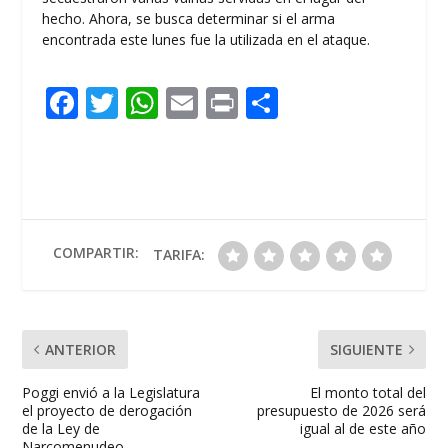
hecho. Ahora, se busca determinar si el arma
encontrada este lunes fue la utilizada en el ataque.
F
T
W
E
Pr
C
ac
w
h
m
in
o
e
itt
at
ai
t
m
b
er
s
l
p
o
A
ar
o
p
ti
COMPARTIR:
TARIFA:
k
p
r
ANTERIOR
SIGUIENTE
Poggi envió a la Legislatura
El monto total del
el proyecto de derogación
presupuesto de 2026 será
de la Ley de
igual al de este año
Narcomenudeo