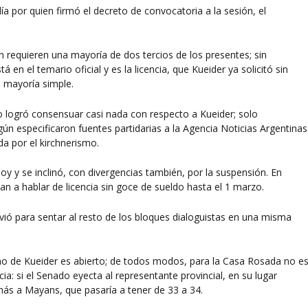
a por quien firmó el decreto de convocatoria a la sesión, el
 requieren una mayoría de dos tercios de los presentes; sin
 en el temario oficial y es la licencia, que Kueider ya solicitó sin
na mayoría simple.
o logró consensuar casi nada con respecto a Kueider; solo
ún especificaron fuentes partidarias a la Agencia Noticias Argentinas
a por el kirchnerismo.
y y se inclinó, con divergencias también, por la suspensión. En
n a hablar de licencia sin goce de sueldo hasta el 1 marzo.
vió para sentar al resto de los bloques dialoguistas en una misma
tino de Kueider es abierto; de todos modos, para la Casa Rosada no e
a: si el Senado eyecta al representante provincial, en su lugar
más a Mayans, que pasaría a tener de 33 a 34.