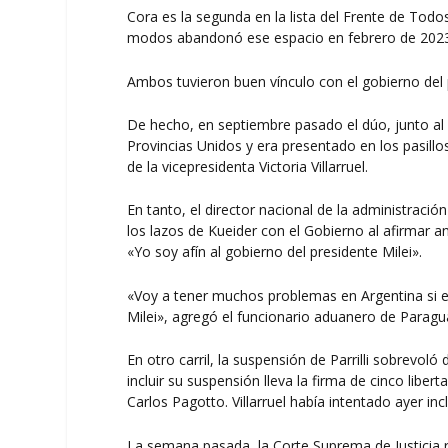
Cora es la segunda en la lista del Frente de Todo
modos abandonó ese espacio en febrero de 2023 pa
Ambos tuvieron buen vínculo con el gobierno del p
De hecho, en septiembre pasado el dúo, junto al
Provincias Unidos y era presentado en los pasill
de la vicepresidenta Victoria Villarruel.
En tanto, el director nacional de la administraci
los lazos de Kueider con el Gobierno al afirmar an
«Yo soy afín al gobierno del presidente Milei».
«Voy a tener muchos problemas en Argentina si es
Milei», agregó el funcionario aduanero de Paragu
En otro carril, la suspensión de Parrilli sobrevoló
incluir su suspensión lleva la firma de cinco liber
Carlos Pagotto. Villarruel había intentado ayer inc
La semana pasada, la Corte Suprema de Justicia res