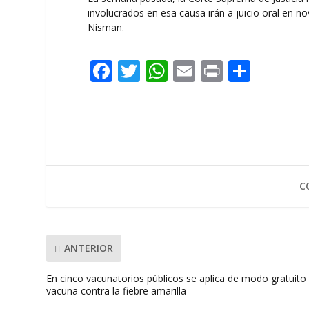
involucrados en esa causa irán a juicio oral en no
Nisman.
F
T
W
E
Pr
C
ac
w
h
m
in
o
e
itt
at
ai
t
m
b
er
s
l
p
o
A
ar
o
p
ti
C
k
p
r
ANTERIOR
En cinco vacunatorios públicos se aplica de modo gratuito 
vacuna contra la fiebre amarilla