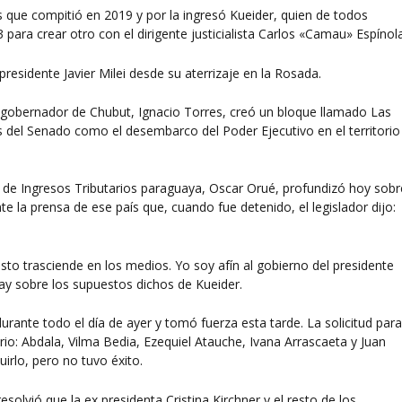
s que compitió en 2019 y por la ingresó Kueider, quien de todos
ra crear otro con el dirigente justicialista Carlos «Camau» Espínola
residente Javier Milei desde su aterrizaje en la Rosada.
 gobernador de Chubut, Ignacio Torres, creó un bloque llamado Las
os del Senado como el desembarco del Poder Ejecutivo en el territorio
ón de Ingresos Tributarios paraguaya, Oscar Orué, profundizó hoy sobr
te la prensa de ese país que, cuando fue detenido, el legislador dijo:
to trasciende en los medios. Yo soy afín al gobierno del presidente
ay sobre los supuestos dichos de Kueider.
 durante todo el día de ayer y tomó fuerza esta tarde. La solicitud par
tario: Abdala, Vilma Bedia, Ezequiel Atauche, Ivana Arrascaeta y Juan
luirlo, pero no tuvo éxito.
olvió que la ex presidenta Cristina Kirchner y el resto de los