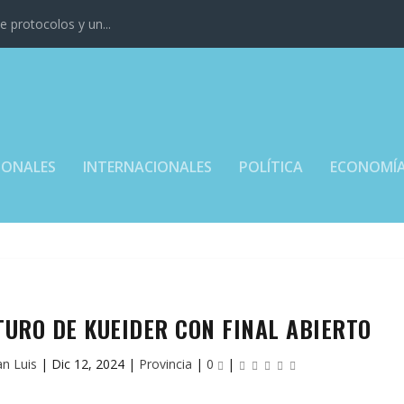
 protocolos y un...
IONALES
INTERNACIONALES
POLÍTICA
ECONOMÍ
TURO DE KUEIDER CON FINAL ABIERTO
an Luis
|
Dic 12, 2024
|
Provincia
|
0
|