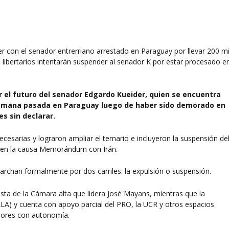
er con el senador entrerriano arrestado en Paraguay por llevar 200 mi
os libertarios intentarán suspender al senador K por estar procesado e
r el futuro del senador
Edgardo Kueider, quien se encuentra
 semana pasada en Paraguay luego de haber sido demorado en
res sin declarar.
 necesarias y lograron ampliar el temario e incluyeron la suspensión de
 en la causa Memorándum con Irán.
archan formalmente por dos carriles: la expulsión o suspensión.
ista de la Cámara alta que lidera José Mayans, mientras que la
LA) y cuenta con apoyo parcial del PRO, la UCR y otros espacios
dores con autonomía.