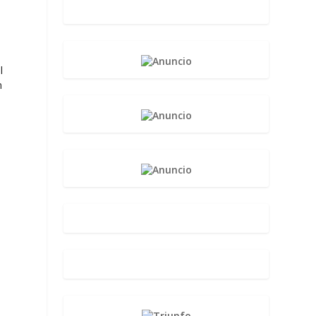
l
n
l