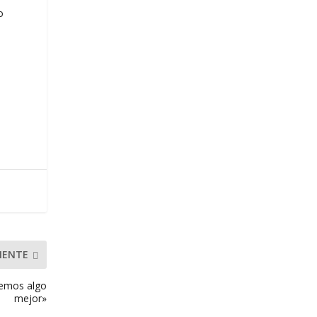
o
IENTE
cemos algo
mejor»