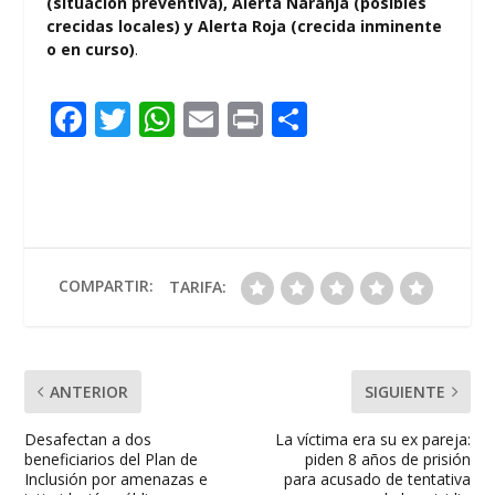
(situación preventiva), Alerta Naranja (posibles
crecidas locales) y Alerta Roja (crecida inminente
o en curso)
.
F
T
W
E
Pr
C
ac
w
h
m
in
o
e
itt
at
ai
t
m
b
er
s
l
p
o
A
ar
o
p
ti
COMPARTIR:
TARIFA:
k
p
r
ANTERIOR
SIGUIENTE
Desafectan a dos
La víctima era su ex pareja:
beneficiarios del Plan de
piden 8 años de prisión
Inclusión por amenazas e
para acusado de tentativa