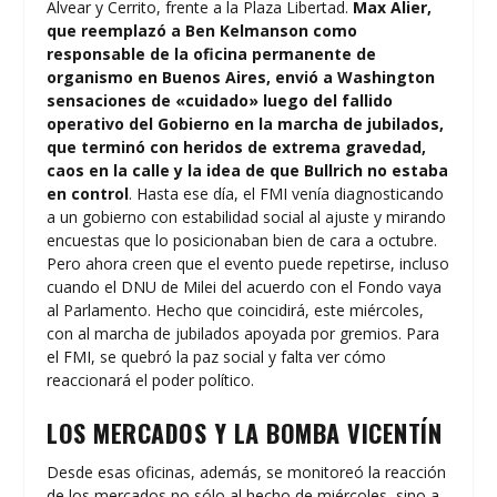
Alvear y Cerrito, frente a la Plaza Libertad.
Max Alier,
que reemplazó a Ben Kelmanson como
responsable de la oficina permanente de
organismo en Buenos Aires, envió a Washington
sensaciones de «cuidado» luego del fallido
operativo del Gobierno en la marcha de jubilados,
que terminó con heridos de extrema gravedad,
caos en la calle y la idea de que Bullrich no estaba
en control
. Hasta ese día, el FMI venía diagnosticando
a un gobierno con estabilidad social al ajuste y mirando
encuestas que lo posicionaban bien de cara a octubre.
Pero ahora creen que el evento puede repetirse, incluso
cuando el DNU de Milei del acuerdo con el Fondo vaya
al Parlamento. Hecho que coincidirá, este miércoles,
con al marcha de jubilados apoyada por gremios. Para
el FMI, se quebró la paz social y falta ver cómo
reaccionará el poder político.
LOS MERCADOS Y LA BOMBA VICENTÍN
Desde esas oficinas, además, se monitoreó la reacción
de los mercados no sólo al hecho de miércoles, sino a