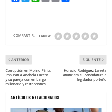
ac
w
h
m
in
o
e
itt
at
ai
t
m
b
er
s
l
p
o
A
ar
o
p
ti
COMPARTIR:
TARIFA:
k
p
r
ANTERIOR
SIGUIENTE
Corrupción en Molino Fénix:
Horacio Rodríguez Larreta
Imputan a Anabela Lucero
anunciará su candidatura a
y su pareja con embargo
legislador porteño
millonario y restricciones
ARTÍCULOS RELACIONADOS